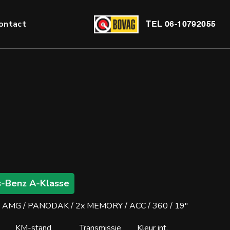
ontact
TEL
06-10792055
-Benz A-Klasse
AMG / PANODAK / 2x MEMORY / ACC / 360 / 19''
KM-stand
Transmissie
Kleur int.