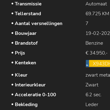
Transmissie
Automaat
Tellerstand
69.725 KM
Aantal versnellingen
7
Bouwjaar
19-02-20
Brandstof
Benzine
Prijs
€ 34.950,-
Kenteken
X943D
Kleur
zwart metal
Interieurkleur
Zwart
Acceleratie 0-100
6.2 sec.
Bekleding
Leder