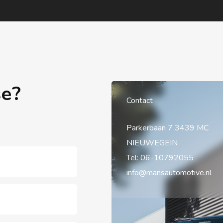
se?
Contact
Parkerbaan 7 3439 MC
NIEUWEGEIN
Tel:
06-10792055
info@mansautomotive.nl