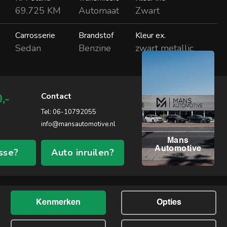
69.725 KM
Automaat
Zwart
Carrosserie
Brandstof
Kleur ex.
Sedan
Benzine
zwart metallic
,-
Contact
Tel:
06-10792055
info@mansautomotive.nl
Mans
Automotive
sse?
Auto inruilen?
Kenmerken
Opties