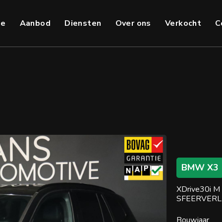
e
Aanbod
Diensten
Over ons
Verkocht
C
BMW X3
XDrive30i M
SFEERVERLIC
Bouwjaar