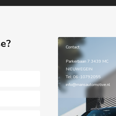
se?
Contact
Parkerbaan 7 3439 MC
NIEUWEGEIN
Tel:
06-10792055
info@mansautomotive.nl