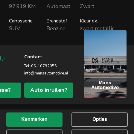
97.919 KM
Automaat
Zwart
Carrosserie
Brandstof
Kleur ex.
SUV
Benzine
zwart metallic
,-
Contact
Tel:
06-10792055
info@mansautomotive.nl
Mans
Automotive
sse?
Auto inruilen?
Kenmerken
Opties