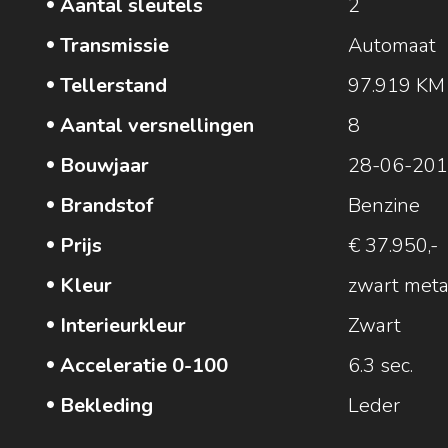
Aantal sleutels
2
Transmissie
Automaat
Tellerstand
97.919 KM
Aantal versnellingen
8
Bouwjaar
28-06-20
Brandstof
Benzine
Prijs
€ 37.950,-
Kleur
zwart metal
Interieurkleur
Zwart
Acceleratie 0-100
6.3 sec.
Bekleding
Leder