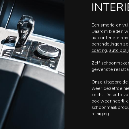
INTER
Een smerig en vuil
Daarom bieden wij
auto interieur rei
behandelingen zo
coating
,
auto poli
Zelf schoonmaken 
gewenste resultaa
Onze
uitgebreide
weer dezelfde nie
kocht. De auto z
ook weer heerlijk 
schoonmaakproduct
reiniging.