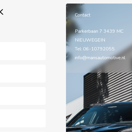
k
Contact
Parkerbaan 7 3439 MC
NIEUWEGEIN
Tel:
06-10792055
info@mansautomotive.nl