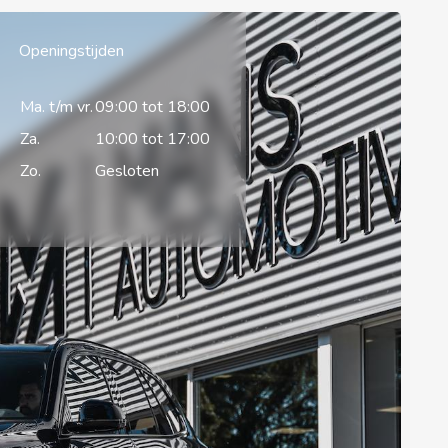
Openingstijden
Ma. t/m vr.
09:00 tot 18:00
Za.
10:00 tot 17:00
Zo.
Gesloten